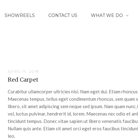
SHOWREELS
CONTACT US
WHAT WE DO
APRIL 19, 2018
Red Carpet
Curabitur ullamcorper ultricies nisi. Nam eget dui. Etiam rhoncus
Maecenas tempus, tellus eget condimentum rhoncus, sem quam 
libero, sit amet adipiscing sem neque sed ipsum. Nam quam nunc, 
vel, luctus pulvinar, hendrerit id, lorem. Maecenas nec odio et an
tincidunt tempus. Donec vitae sapien ut libero venenatis faucibu
Nullam quis ante. Etiam sit amet orci eget eros faucibus tincidun
leo.