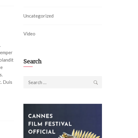
Uncategorized
Video
.
semper
blandit
Search
te
s.
Search
t. Duis
for: