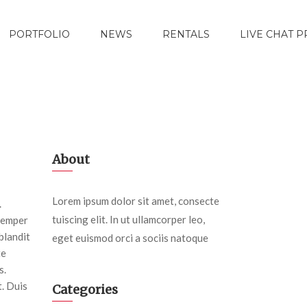
PORTFOLIO
NEWS
RENTALS
LIVE CHAT 
About
Lorem ipsum dolor sit amet, consecte
.
tuiscing elit. In ut ullamcorper leo,
semper
blandit
eget euismod orci a sociis natoque
te
s.
t. Duis
Categories