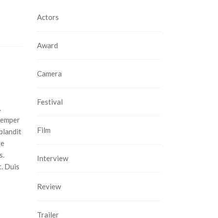
Actors
Award
Camera
Festival
.
semper
Film
blandit
te
s.
Interview
t. Duis
Review
Trailer