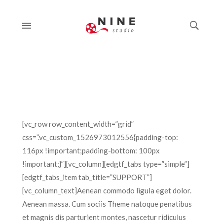
[vc_row row_content_width=”grid”
css=”.vc_custom_1526973012556{padding-top:
116px !important;padding-bottom: 100px
!important;}”][vc_column][edgtf_tabs type=”simple”]
[edgtf_tabs_item tab_title=”SUPPORT”]
[vc_column_text]Aenean commodo ligula eget dolor.
Aenean massa. Cum sociis Theme natoque penatibus
et magnis dis parturient montes, nascetur ridiculus